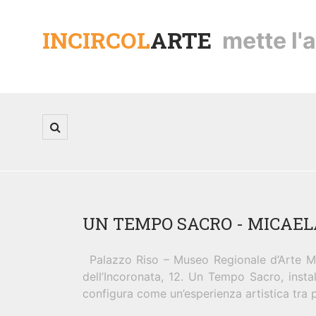
INCIRCOL
ARTE
mette l'a
UN TEMPO SACRO - MICAE
Palazzo Riso – Museo Regionale d’Arte Mo
dell’Incoronata, 12. Un Tempo Sacro, insta
configura come un’esperienza artistica tra 