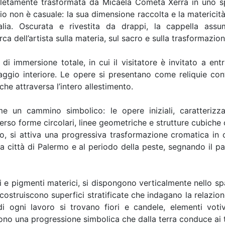
letamente trasformata da Micaela Cometa Xerra in uno spa
zio non è casuale: la sua dimensione raccolta e la matericità
alia. Oscurata e rivestita da drappi, la cappella as
ca dell’artista sulla materia, sul sacro e sulla trasformazio
 immersione totale, in cui il visitatore è invitato a ent
aggio interiore. Le opere si presentano come reliquie 
e attraversa l’intero allestimento.
me un cammino simbolico: le opere iniziali, caratterizza
verso forme circolari, linee geometriche e strutture cubiche 
, si attiva una progressiva trasformazione cromatica in cu
alla città di Palermo e al periodo della peste, segnando il p
ali e pigmenti materici, si dispongono verticalmente nello 
i costruiscono superfici stratificate che indagano la relaz
 ogni lavoro si trovano fiori e candele, elementi votiv
uono una progressione simbolica che dalla terra conduce ai t