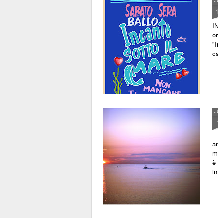
J
I
or
"I
ca
J
an
mo
è 
in