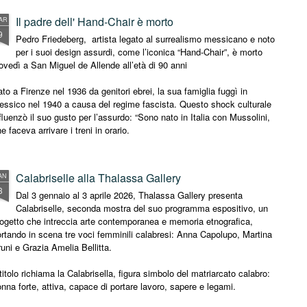
un differente punto di partenza,
intrecciano ma che possiedono
piazzale Lorusso, rispetto a quello
caratteristiche profondamente
Il padre dell' Hand-Chair è morto
AR
tradizionale, largo 2 Giugno.
diffferenti.
9
Pedro Friedeberg, artista legato al surrealismo messicano e noto
per i suoi design assurdi, come l’iconica “Hand-Chair”, è morto
L'amicizia è forse il legame più
ovedì a San Miguel de Allende all’età di 90 anni
resistente al tempo. Non ha
necessariamente bisogno della
to a Firenze nel 1936 da genitori ebrei, la sua famiglia fuggì in
vicinanza quotidiana, delle
ssico nel 1940 a causa del regime fascista. Questo shock culturale
promesse solenni o della
fluenzò il suo gusto per l’assurdo: “Sono nato in Italia con Mussolini,
condivisione continua.
e faceva arrivare i treni in orario.
Calabriselle alla Thalassa Gallery
AN
3
Dal 3 gennaio al 3 aprile 2026, Thalassa Gallery presenta
Calabriselle, seconda mostra del suo programma espositivo, un
ogetto che intreccia arte contemporanea e memoria etnografica,
rtando in scena tre voci femminili calabresi: Anna Capolupo, Martina
uni e Grazia Amelia Bellitta.
 titolo richiama la Calabrisella, figura simbolo del matriarcato calabro:
nna forte, attiva, capace di portare lavoro, sapere e legami.