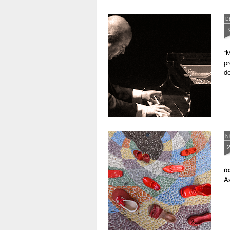
D
“M
pr
de
N
ro
As