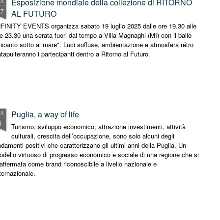
Esposizione mondiale della collezione di RITORNO
UL
17
AL FUTURO
NFINITY EVENTS organizza sabato 19 luglio 2025 dalle ore 19.30 alle
e 23.30 una serata fuori dal tempo a Villa Magnaghi (MI) con il ballo
ncanto sotto al mare". Luci soffuse, ambientazione e atmosfera rétro
tapulteranno i partecipanti dentro a Ritorno al Futuro.
Puglia, a way of life
UL
1
Turismo, sviluppo economico, attrazione investimenti, attività
culturali, crescita dell’occupazione, sono solo alcuni degli
damenti positivi che caratterizzano gli ultimi anni della Puglia. Un
dello virtuoso di progresso economico e sociale di una regione che si
affermata come brand riconoscibile a livello nazionale e
ternazionale.