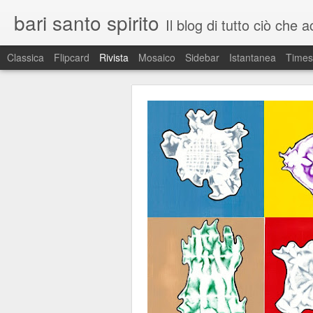
bari santo spirito
Il blog di tutto ciò che ac
Classica
Flipcard
Rivista
Mosaico
Sidebar
Istantanea
Times