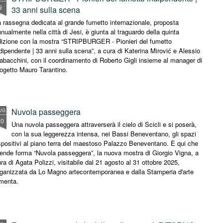
9
33 anni sulla scena
 rassegna dedicata al grande fumetto internazionale, proposta
nualmente nella città di Jesi, è giunta al traguardo della quinta
dizione con la mostra “STRIPBURGER - Pionieri del fumetto
dipendente | 33 anni sulla scena”, a cura di Katerina Mirović e Alessio
abacchini, con il coordinamento di Roberto Gigli insieme al manager di
ogetto Mauro Tarantino.
Nuvola passeggera
UG
20
Una nuvola passeggera attraverserà il cielo di Scicli e si poserà,
con la sua leggerezza intensa, nei Bassi Beneventano, gli spazi
positivi al piano terra del maestoso Palazzo Beneventano. È qui che
ende forma “Nuvola passeggera”, la nuova mostra di Giorgio Vigna, a
ra di Agata Polizzi, visitabile dal 21 agosto al 31 ottobre 2025,
rganizzata da Lo Magno artecontemporanea e dalla Stamperia d'arte
menta.