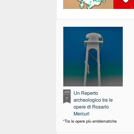
Un Reperto
JUN
7
archeologico tra le
opere di Rosario
Mercuri
"Tra le opere più emblematiche
della ricerca di Rosario Mercuri,
Reperto archeologico si impone