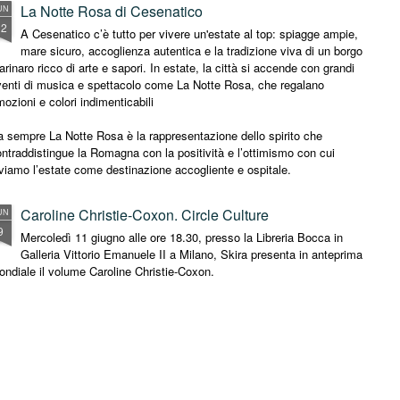
La Notte Rosa di Cesenatico
UN
12
A Cesenatico c’è tutto per vivere un'estate al top: spiagge ampie,
mare sicuro, accoglienza autentica e la tradizione viva di un borgo
rinaro ricco di arte e sapori. In estate, la città si accende con grandi
venti di musica e spettacolo come La Notte Rosa, che regalano
ozioni e colori indimenticabili
 sempre La Notte Rosa è la rappresentazione dello spirito che
ntraddistingue la Romagna con la positività e l’ottimismo con cui
viamo l’estate come destinazione accogliente e ospitale.
Caroline Christie-Coxon. Circle Culture
UN
9
Mercoledì 11 giugno alle ore 18.30, presso la Libreria Bocca in
Galleria Vittorio Emanuele II a Milano, Skira presenta in anteprima
ndiale il volume Caroline Christie-Coxon.