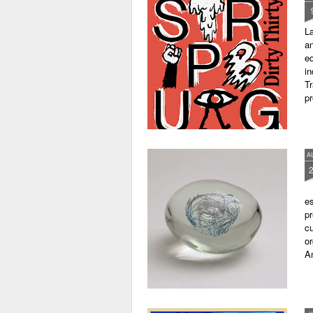
La
an
e
in
Tr
pr
A
es
pr
cu
o
A