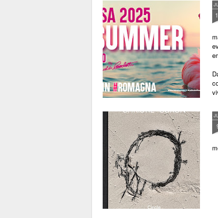
J
ma
e
em
Da
co
vi
J
mo