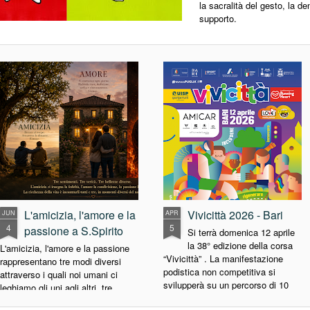
la sacralità del gesto, la de
supporto.
L'amicizia, l'amore e la
Vivicittà 2026 - Bari
JUN
APR
4
5
passione a S.Spirito
Si terrà domenica 12 aprile
la 38° edizione della corsa
L'amicizia, l'amore e la passione
“Vivicittà” . La manifestazione
rappresentano tre modi diversi
podistica non competitiva si
attraverso i quali noi umani ci
svilupperà su un percorso di 10
leghiamo gli uni agli altri, tre
km: tra le novità di quest’anno vi è
esperienze che spesso si