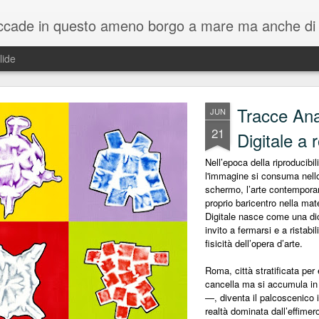
cade in questo ameno borgo a mare ma anche di tutto ciò che
lide
Tracce Ana
JUN
21
Digitale a 
Nell’epoca della riproducibili
l'immagine si consuma nello 
schermo, l’arte contemporane
proprio baricentro nella ma
Digitale nasce come una dic
invito a fermarsi e a ristabil
fisicità dell’opera d’arte.
Roma, città stratificata pe
cancella ma si accumula in
—, diventa il palcoscenico i
realtà dominata dall’effimero