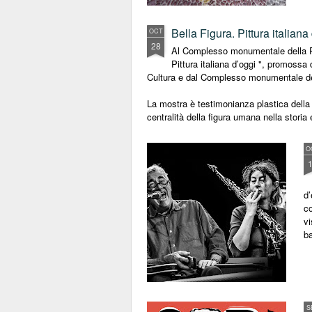
Bella Figura. Pittura italiana
OCT
28
Al Complesso monumentale della Pil
Pittura italiana d’oggi ", promossa
Cultura e dal Complesso monumentale del
La mostra è testimonianza plastica della 
centralità della figura umana nella storia 
O
d’
co
vi
ba
S