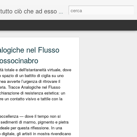
 ad esso può relazionarsi.
logiche nel Flusso
rossocinabro
tà totale e dell'istantaneità virtuale, dove
spazio di un battito di ciglia su uno
a avverte l’urgenza di ritrovare il
teria. Tracce Analogiche nel Flusso
hiarazione di resistenza estetica: un
ire un contatto visivo e tattile con la
r eccellenza — dove il tempo non si
 sedimenti di marmo, pigmento e pietra
deale per questa riflessione. In una
 digitale, gli artisti in mostra rivendicano