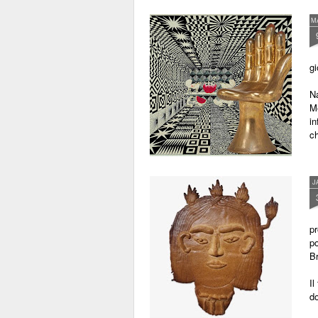
come una presenza enigmatica e
M
perturbante, capace di sintetizzare
in un'unica immagine alcuni dei
nuclei fondamentali della sua
poetica: la memoria, l'oggetto
gi
quotidiano, il tempo, l'ironia e il
paradosso.
Na
Me
in
ch
J
pr
po
Br
Il
do