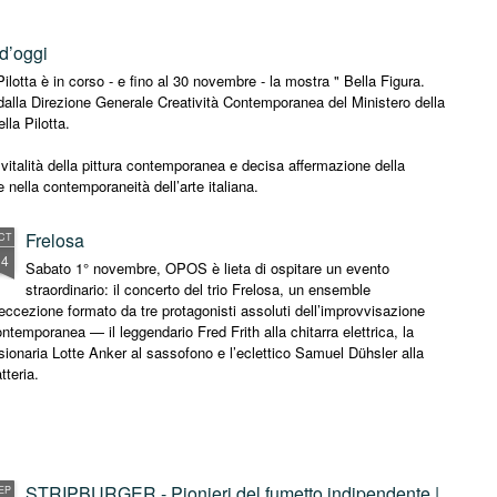
 d’oggi
otta è in corso - e fino al 30 novembre - la mostra " Bella Figura.
 dalla Direzione Generale Creatività Contemporanea del Ministero della
la Pilotta.
vitalità della pittura contemporanea e decisa affermazione della
e nella contemporaneità dell’arte italiana.
Frelosa
CT
14
Sabato 1° novembre, OPOS è lieta di ospitare un evento
straordinario: il concerto del trio Frelosa, un ensemble
eccezione formato da tre protagonisti assoluti dell’improvvisazione
ntemporanea — il leggendario Fred Frith alla chitarra elettrica, la
sionaria Lotte Anker al sassofono e l’eclettico Samuel Dühsler alla
tteria.
STRIPBURGER - Pionieri del fumetto indipendente |
EP