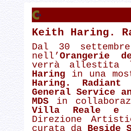
COMUNIC
Keith Haring. R
Dal 30 settembr
nell’
Orangerie d
verrà allestita
Haring
in una mos
Haring. Radiant 
General Service a
MDS
in collabora
Villa Reale e 
Direzione Artist
curata da
Beside 