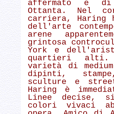
affermato e di
Ottanta. Nel co
carriera, Haring 
dell'arte contem
arene apparente
grintosa controcu
York e dell'aris
quartieri alti
varietà di mediu
dipinti, stamp
sculture e stre
Haring è immedia
Linee decise, si
colori vivaci a
opera. Amico di 