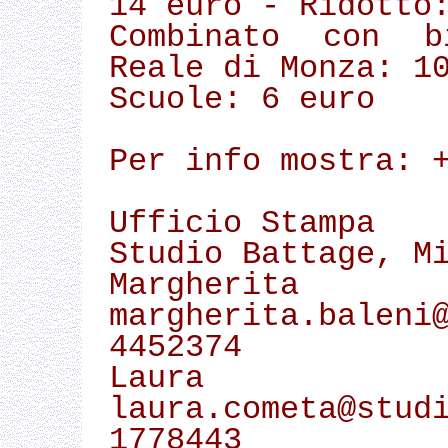
14 euro - Ridotto
Combinato con b
Reale di Monza: 1
Scuole: 6 euro
Per info mostra: 
Ufficio Stampa
Studio Battage, M
Margheri
margherita.baleni
4452374
Laura 
laura.cometa@stud
1778443