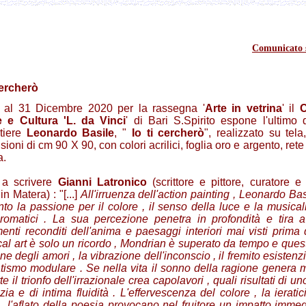
Comunicato 
cercherò
 al 31 Dicembre 2020 per la rassegna '
Arte in vetrina
' il
C
e e Cultura 'L. da Vinci
' di Bari S.Spirito espone l'ultimo 
rtiere
Leonardo Basile
, "
Io ti cercherò
", realizzato su tela
ioni di cm 90 X 90, con colori acrilici, foglia oro e argento, rete
a.
a scrivere
Gianni Latronico
(scrittore e pittore, curatore e 
 in Matera) : "[...]
All'irruenza dell'action painting , Leonardo Ba
to la passione per il colore , il senso della luce e la musical
cromatici . La sua percezione penetra in profondità e tira a
nti reconditi dell'anima e paesaggi interiori mai visti prima 
cal art è solo un ricordo , Mondrian è superato da tempo e ques
ne degli amori , la vibrazione dell'inconscio , il fremito esistenzia
tismo modulare . Se nella vita il sonno della ragione genera mo
rte il trionfo dell'irrazionale crea capolavori , quali risultati di un
zia e di intima fluidità . L'effervescenza del colore , la ieratic
, l'aflato della poesia provocano nel fruitore un impatto imme