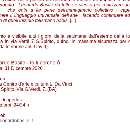
zionato . Leonardo Basile dà tutto se stesso per realizzare un
 , che entri a far parte dell'immaginario collettivo , cap
mere il linguaggio universale dell'arte , facendo continuare ad
tto di quell'iniziale talismano nabis .
[...]"
into è visibile tutti i giorni della settimana dall'esterno della l
ina in via Verdi 7 S.Spirito, quindi in massima sicurezza per 
da le norme anti-Covid).
rdo Basile - Io ti cercherò
 al 31 Dicembre 2020
ion
a Centro d'arte e cultura L. Da Vinci
Spirito, Via G.Verdi, 7, (BA)
 di apertura
i giorni, 24/24 h
web
/leonardobasile.it