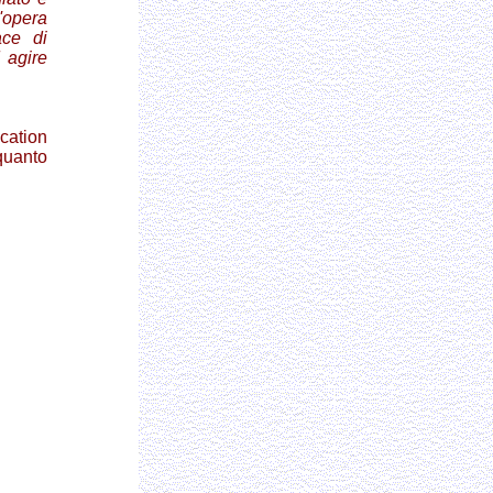
'opera
ace di
 agire
ocation
quanto