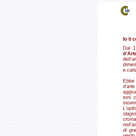
Io ti 
Dal 1
d'Art
dell'a
dimens
e cart
Ebbe 
d'arte
aggiun
toni 
movime
L'opti
stagio
croma
nell'a
di gra
gesto 