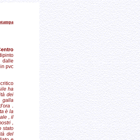
stampa
entro
dipinto
, dalle
 in pvc
critico
sile ha
ità dei
 galla
d'ora .
ta è la
le , il
stri ,
o stato
ità del
diato e