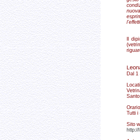
condi
nuova
espri
l'effe
Il dip
(vetr
riguar
Leona
Dal 1
Locat
Vetrin
Santo 
Orario
Tutti 
Sito 
http:/